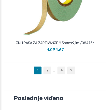
3M TRAKA ZA ZAPTIVANJE 9,5mmx9,1m /08475/
4.094,67
1
2
...
4
Poslednje viđeno