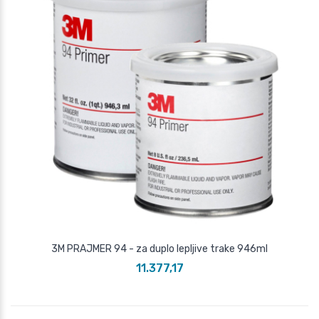
3M PRAJMER 94 - za duplo lepljive trake 946ml
11.377,17