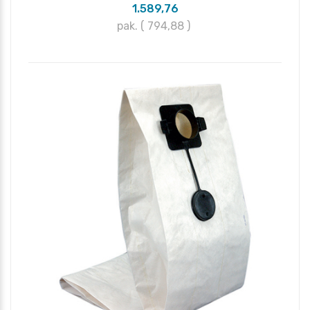
1.589,76
pak. ( 794,88
)