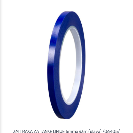
3M TRAKA ZA TANKE LINIJE 6mmx33m (plava) /06405/