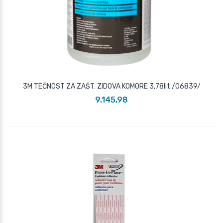
3M TEČNOST ZA ZAŠT. ZIDOVA KOMORE 3,78lit /06839/
9.145,98