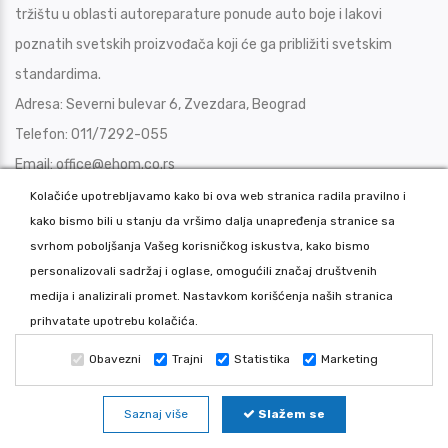
tržištu u oblasti autoreparature ponude auto boje i lakovi
poznatih svetskih proizvođača koji će ga približiti svetskim
standardima.
Adresa:
Severni bulevar 6, Zvezdara, Beograd
Telefon:
011/7292-055
Email:
office@ehom.co.rs
Kontaktirajte nas
Kolačiće upotrebljavamo kako bi ova web stranica radila pravilno i
kako bismo bili u stanju da vršimo dalja unapređenja stranice sa
svrhom poboljšanja Vašeg korisničkog iskustva, kako bismo
personalizovali sadržaj i oglase, omogućili značaj društvenih
medija i analizirali promet. Nastavkom korišćenja naših stranica
EHOM PROGRAM
prihvatate upotrebu kolačića.
Ehom program uključuje: auto boje, auto lakovi, polir paste (paste
Obavezni
Trajni
Statistika
Marketing
za poliranje), boje za drvo, komore za farbanje, pištolji za
lakiranje, filteri za komore
Saznaj više
Slažem se