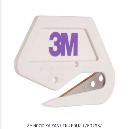
3M NOŽIĆ ZA ZAŠTITNU FOLIJU /50293/