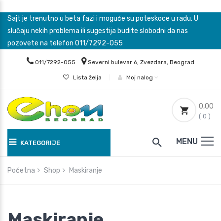
Sajt je trenutno u beta fazi i moguće su poteskoce u radu. U
slučaju nekih problema ili sugestija budite slobodni da nas
pozovete na telefon 011/7292-055
011/7292-055
Severni bulevar 6, Zvezdara, Beograd
Lista želja
|
Moj nalog
0,00
( 0 )
MENU
KATEGORIJE
Početna
Shop
Maskiranje
Maskiranje