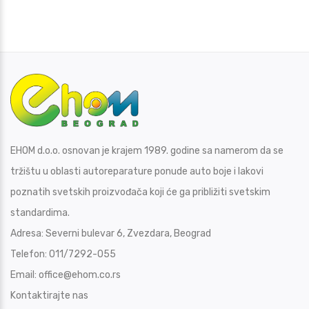
EHOM d.o.o. osnovan je krajem 1989. godine sa namerom da se
tržištu u oblasti autoreparature ponude auto boje i lakovi
poznatih svetskih proizvođača koji će ga približiti svetskim
standardima.
Adresa:
Severni bulevar 6, Zvezdara, Beograd
Telefon:
011/7292-055
Email:
office@ehom.co.rs
Kontaktirajte nas