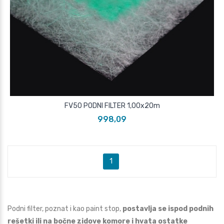
FV50 PODNI FILTER 1,00x20m
998,09
1
Podni filter, poznat i kao paint stop,
postavlja se ispod podnih
rešetki ili na bočne zidove komore i hvata ostatke