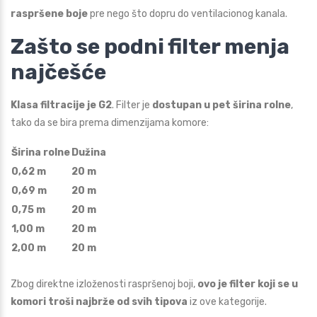
raspršene boje
pre nego što dopru do ventilacionog kanala.
Zašto se podni filter menja
najčešće
Klasa filtracije je G2
. Filter je
dostupan u pet širina rolne
,
tako da se bira prema dimenzijama komore:
Širina rolne
Dužina
0,62 m
20 m
0,69 m
20 m
0,75 m
20 m
1,00 m
20 m
2,00 m
20 m
Zbog direktne izloženosti raspršenoj boji,
ovo je filter koji se u
komori troši najbrže od svih tipova
iz ove kategorije.