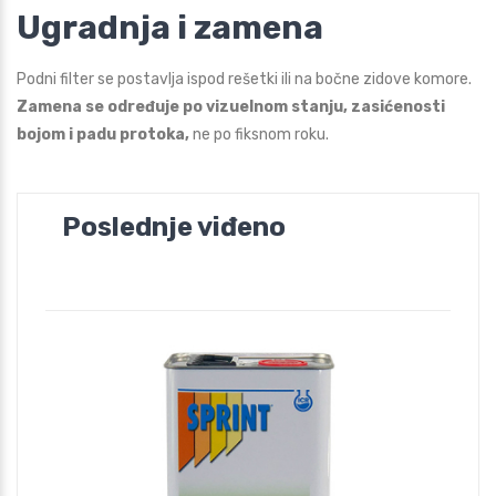
Ugradnja i zamena
Podni filter se postavlja ispod rešetki ili na bočne zidove komore.
Zamena se određuje po vizuelnom stanju, zasićenosti
bojom i padu protoka,
ne po fiksnom roku.
Poslednje viđeno