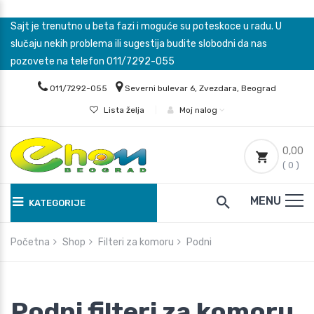
Sajt je trenutno u beta fazi i moguće su poteskoce u radu. U
slučaju nekih problema ili sugestija budite slobodni da nas
pozovete na telefon 011/7292-055
011/7292-055
Severni bulevar 6, Zvezdara, Beograd
Lista želja
|
Moj nalog
0,00
( 0 )
MENU
KATEGORIJE
Početna
Shop
Filteri za komoru
Podni
Podni filteri za komoru