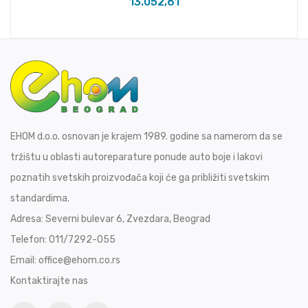
13.052,61
EHOM d.o.o. osnovan je krajem 1989. godine sa namerom da se
tržištu u oblasti autoreparature ponude auto boje i lakovi
poznatih svetskih proizvođača koji će ga približiti svetskim
standardima.
Adresa:
Severni bulevar 6, Zvezdara, Beograd
Telefon:
011/7292-055
Email:
office@ehom.co.rs
Kontaktirajte nas