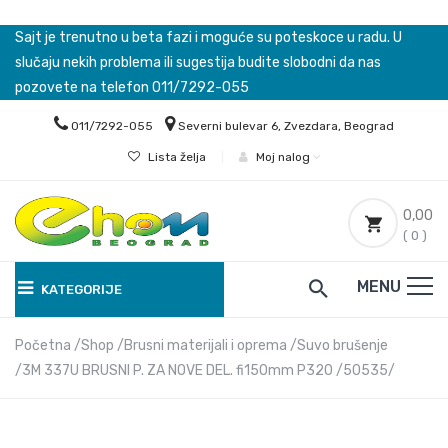
Sajt je trenutno u beta fazi i moguće su poteskoce u radu. U
slučaju nekih problema ili sugestija budite slobodni da nas
pozovete na telefon 011/7292-055
011/7292-055
Severni bulevar 6, Zvezdara, Beograd
Lista želja
|
Moj nalog
0,00
( 0 )
MENU
KATEGORIJE
Početna
Shop
Brusni materijali i oprema
Suvo brušenje
3M 337U BRUSNI P. ZA NOVE DEL. fi150mm P320 /50535/