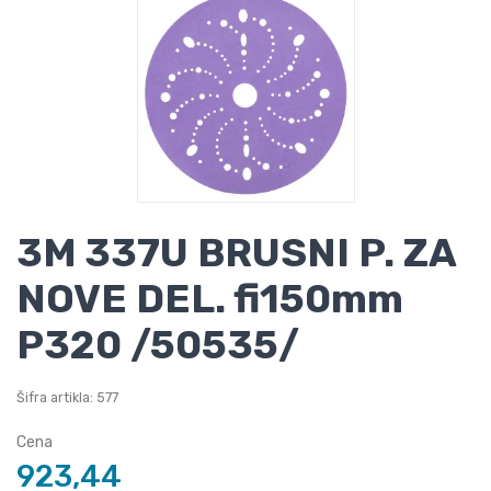
3M 337U BRUSNI P. ZA
NOVE DEL. fi150mm
P320 /50535/
Šifra artikla: 577
Cena
923,44