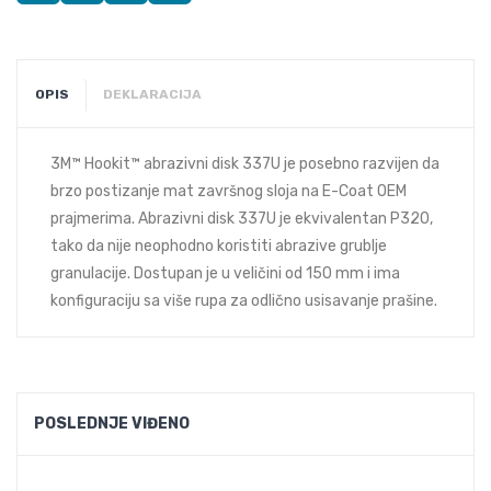
OPIS
DEKLARACIJA
3M™ Hookit™ abrazivni disk 337U je posebno razvijen da
brzo postizanje mat završnog sloja na E-Coat OEM
prajmerima. Abrazivni disk 337U je ekvivalentan P320,
tako da nije neophodno koristiti abrazive grublje
granulacije. Dostupan je u veličini od 150 mm i ima
konfiguraciju sa više rupa za odlično usisavanje prašine.
POSLEDNJE VIĐENO