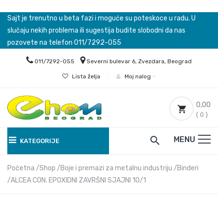
Sajt je trenutno u beta fazi i moguće su poteskoce u radu. U
slučaju nekih problema ili sugestija budite slobodni da nas
pozovete na telefon 011/7292-055
011/7292-055
Severni bulevar 6, Zvezdara, Beograd
Lista želja
|
Moj nalog
0,00
( 0 )
MENU
KATEGORIJE
Početna
Shop
Boje i premazi za metalnu industriju
Binderi
ALCEA CON. EPOXIDNI ZAVRŠNI SJAJNI 10/1