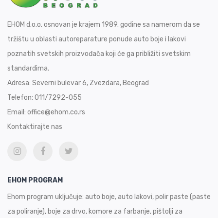
EHOM d.o.o. osnovan je krajem 1989. godine sa namerom da se
tržištu u oblasti autoreparature ponude auto boje i lakovi
poznatih svetskih proizvođača koji će ga približiti svetskim
standardima.
Adresa:
Severni bulevar 6, Zvezdara, Beograd
Telefon:
011/7292-055
Email:
office@ehom.co.rs
Kontaktirajte nas
EHOM PROGRAM
Ehom program uključuje: auto boje, auto lakovi, polir paste (paste
za poliranje), boje za drvo, komore za farbanje, pištolji za