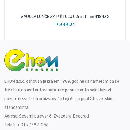
SAGOLA LONČE ZA PIŠTOLJ 0,65 lit -56418432
7.343,31
EHOM d.o.o. osnovan je krajem 1989. godine sa namerom da se
tržištu u oblasti autoreparature ponude auto boje i lakovi
poznatih svetskih proizvođača koji će ga približiti svetskim
standardima.
Adresa:
Severni bulevar 6, Zvezdara, Beograd
Telefon:
011/7292-055