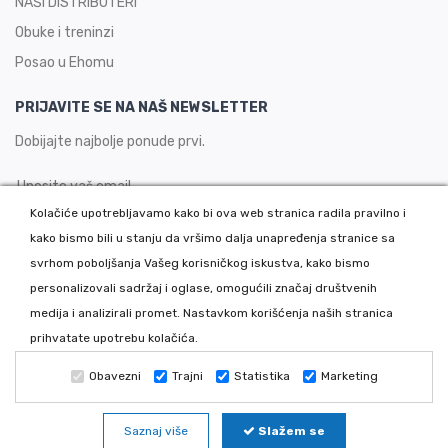
NAŠI DISTRIBUTERI
Obuke i treninzi
Posao u Ehomu
PRIJAVITE SE NA NAŠ NEWSLETTER
Dobijajte najbolje ponude prvi.
Kolačiće upotrebljavamo kako bi ova web stranica radila pravilno i
kako bismo bili u stanju da vršimo dalja unapređenja stranice sa
PRIJAVITE SE
svrhom poboljšanja Vašeg korisničkog iskustva, kako bismo
personalizovali sadržaj i oglase, omogućili značaj društvenih
medija i analizirali promet. Nastavkom korišćenja naših stranica
Copyright 2026 © Ehom - Auto boje i lakovi, Sva prava zadržana.
prihvatate upotrebu kolačića.
Powered by Dajbog - Internet prodavnice
|
SEO: Urban Dizajn
Obavezni
Trajni
Statistika
Marketing
Saznaj više
Slažem se