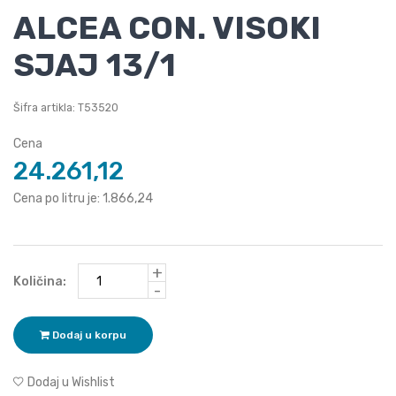
ALCEA CON. VISOKI
SJAJ 13/1
Šifra artikla: T53520
Cena
24.261,12
Cena po litru je: 1.866,24
+
Količina:
-
Dodaj u korpu
Dodaj u Wishlist