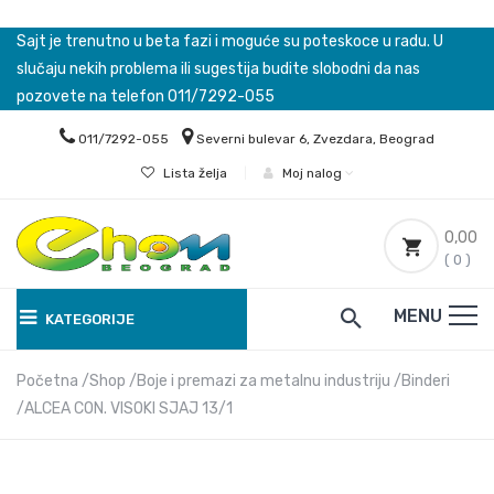
Sajt je trenutno u beta fazi i moguće su poteskoce u radu. U
slučaju nekih problema ili sugestija budite slobodni da nas
pozovete na telefon 011/7292-055
011/7292-055
Severni bulevar 6, Zvezdara, Beograd
Lista želja
|
Moj nalog
0,00
( 0 )
MENU
KATEGORIJE
Početna
Shop
Boje i premazi za metalnu industriju
Binderi
ALCEA CON. VISOKI SJAJ 13/1