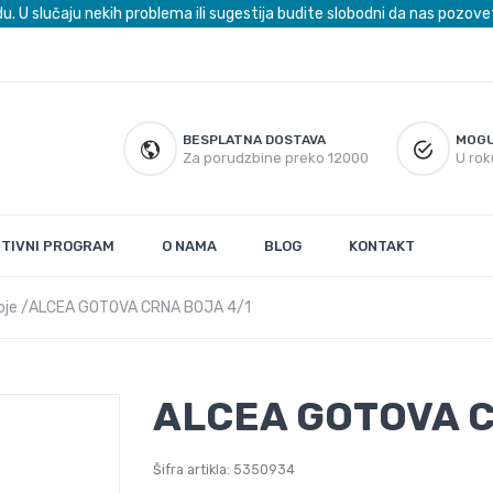
du. U slučaju nekih problema ili sugestija budite slobodni da nas poz
BESPLATNA DOSTAVA
MOGU
Za porudzbine preko 12000
U rok
UTIVNI PROGRAM
O NAMA
BLOG
KONTAKT
oje
ALCEA GOTOVA CRNA BOJA 4/1
ALCEA GOTOVA C
Šifra artikla: 5350934