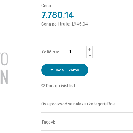
Cena
7.780,14
Cena po litru je: 1.945,04
+
Količina:
-
Dodaj u korpu
Dodaj u Wishlist
Ovaj proizvod se nalazi u kategoriji:
Boje
Tagovi: