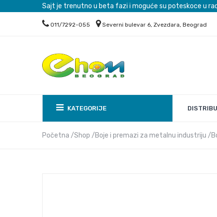
Sajt je trenutno u beta fazi i moguće su poteskoce u ra
011/7292-055
Severni bulevar 6, Zvezdara, Beograd
DISTRIB
KATEGORIJE
Početna
Shop
Boje i premazi za metalnu industriju
B