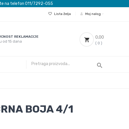
ovete na telefon 011/7292-055
Lista želja
|
Moj nalog
CNOST REKLAMACIJE
0,00
u od 15 dana
( 0 )
RNA BOJA 4/1