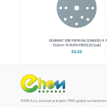
EKAMANT SBK PAPIR NA SUNĐERU fi
152mm 15 RUPA P800(20/pak)
52,22
EHOM d.o.o. osnovan je krajem 1989. godine sa namerom