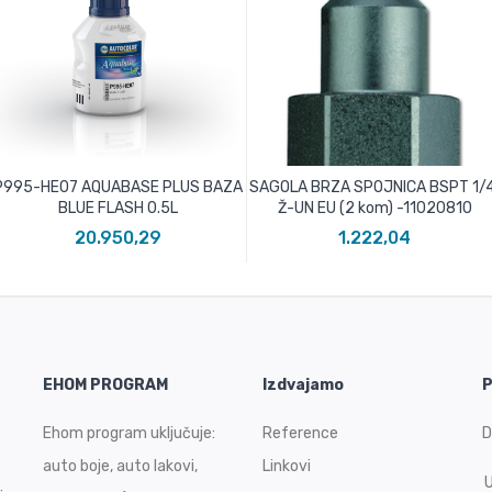
P995-HE07 AQUABASE PLUS BAZA
SAGOLA BRZA SPOJNICA BSPT 1/4
BLUE FLASH 0.5L
Ž-UN EU (2 kom) -11020810
20.950,29
1.222,04
EHOM PROGRAM
Izdvajamo
P
Ehom program uključuje:
Reference
D
auto boje, auto lakovi,
Linkovi