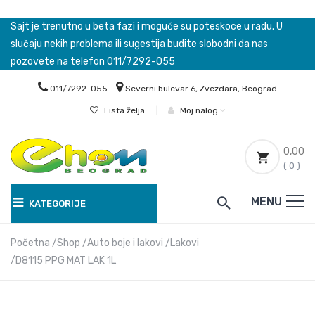
Sajt je trenutno u beta fazi i moguće su poteskoce u radu. U
slučaju nekih problema ili sugestija budite slobodni da nas
pozovete na telefon 011/7292-055
011/7292-055
Severni bulevar 6, Zvezdara, Beograd
Lista želja
|
Moj nalog
0,00
( 0 )
MENU
KATEGORIJE
Početna
Shop
Auto boje i lakovi
Lakovi
D8115 PPG MAT LAK 1L