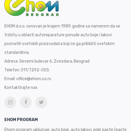
EHOM d.o.o. osnovan je krajem 1989. godine sa namerom da se
tržištu u oblasti autoreparature ponude auto boje i lakovi
poznatih svetskih proizvođača koji će ga približiti svetskim
standardima.
Adresa:
Severni bulevar 6, Zvezdara, Beograd
Telefon:
011/7292-055
Email:
office@ehom.co.rs
Kontaktirajte nas
EHOM PROGRAM
Ehom program uključuje: auto boje, auto lakovi, polir paste (paste