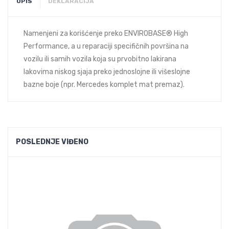
OPIS
DEKLARACIJA
Namenjeni za korišćenje preko ENVIROBASE® High
Performance, a u reparaciji specifičnih površina na
vozilu ili samih vozila koja su prvobitno lakirana
lakovima niskog sjaja preko jednoslojne ili višeslojne
bazne boje (npr. Mercedes komplet mat premaz).
POSLEDNJE VIĐENO