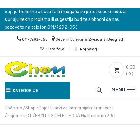
Sajt je trenutno u beta fazi i moguće su poteskoce u radu. U
slučaju nekih problema ili sugestija budite slobodni da nas
pozovete na telefon 011/7292-055
011/7292-055
Severni bulevar 6, Zvezdara, Beograd
Lista želja
|
Moj nalog
0,00
( 0 )
MENU
KATEGORIJE
Početna
Shop
Boje i lakovi za komercijalni transport
Pigmenti CT
F311 PPG DELFL. BOJA Giallo cromo 3,5 L