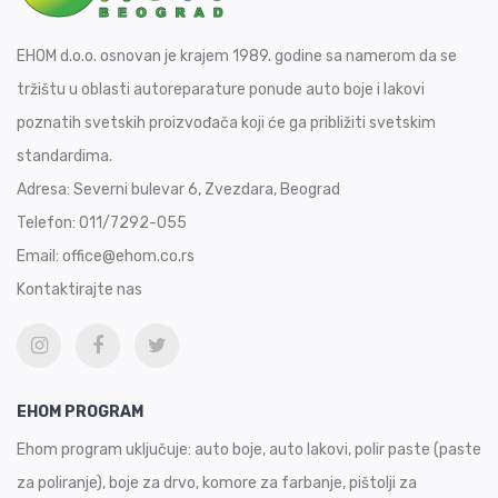
EHOM d.o.o. osnovan je krajem 1989. godine sa namerom da se
tržištu u oblasti autoreparature ponude auto boje i lakovi
poznatih svetskih proizvođača koji će ga približiti svetskim
standardima.
Adresa:
Severni bulevar 6, Zvezdara, Beograd
Telefon:
011/7292-055
Email:
office@ehom.co.rs
Kontaktirajte nas
EHOM PROGRAM
Ehom program uključuje: auto boje, auto lakovi, polir paste (paste
za poliranje), boje za drvo, komore za farbanje, pištolji za