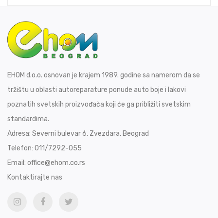
EHOM d.o.o. osnovan je krajem 1989. godine sa namerom da se
tržištu u oblasti autoreparature ponude auto boje i lakovi
poznatih svetskih proizvođača koji će ga približiti svetskim
standardima.
Adresa:
Severni bulevar 6, Zvezdara, Beograd
Telefon:
011/7292-055
Email:
office@ehom.co.rs
Kontaktirajte nas