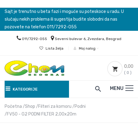
Sajt je trenutno u beta fazi i moguće su poteskoce u radu. U
slučaju nekih problema ili sugestija budite slobodni da nas
pozovete na telefon 011/7292-055
011/7292-055
Severni bulevar 6, Zvezdara, Beograd
Lista želja
|
Moj nalog
0,00
( 0 )
MENU
KATEGORIJE
Početna
Shop
Filteri za komoru
Podni
FV50 - G2 PODNI FILTER 2,00x20m