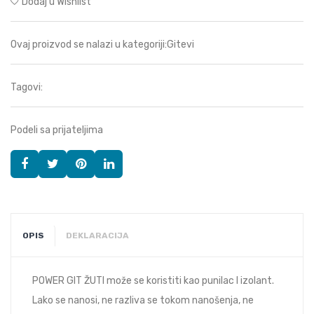
Dodaj u Wishlist
Ovaj proizvod se nalazi u kategoriji:
Gitevi
Tagovi:
Podeli sa prijateljima
OPIS
DEKLARACIJA
POWER GIT ŽUTI može se koristiti kao punilac I izolant.
Lako se nanosi, ne razliva se tokom nanošenja, ne