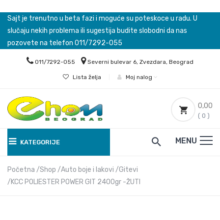
Sajt je trenutno u beta fazi i moguće su poteskoce u radu. U
slučaju nekih problema ili sugestija budite slobodni da nas
pozovete na telefon 011/7292-055
011/7292-055
Severni bulevar 6, Zvezdara, Beograd
Lista želja
|
Moj nalog
0,00
( 0 )
MENU
KATEGORIJE
Početna
Shop
Auto boje i lakovi
Gitevi
KCC POLIESTER POWER GIT 2400gr -ŽUTI