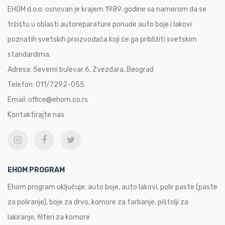
EHOM d.o.o. osnovan je krajem 1989. godine sa namerom da se
tržištu u oblasti autoreparature ponude auto boje i lakovi
poznatih svetskih proizvođača koji će ga približiti svetskim
standardima.
Adresa:
Severni bulevar 6, Zvezdara, Beograd
Telefon:
011/7292-055
Email:
office@ehom.co.rs
Kontaktirajte nas
EHOM PROGRAM
Ehom program uključuje: auto boje, auto lakovi, polir paste (paste
za poliranje), boje za drvo, komore za farbanje, pištolji za
lakiranje, filteri za komore