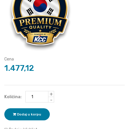
Cena
1.477,12
+
Količina:
-
Dodaj u korpu