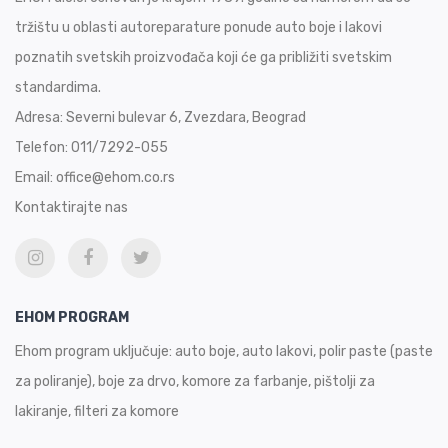
tržištu u oblasti autoreparature ponude auto boje i lakovi
poznatih svetskih proizvođača koji će ga približiti svetskim
standardima.
Adresa:
Severni bulevar 6, Zvezdara, Beograd
Telefon:
011/7292-055
Email:
office@ehom.co.rs
Kontaktirajte nas
EHOM PROGRAM
Ehom program uključuje: auto boje, auto lakovi, polir paste (paste
za poliranje), boje za drvo, komore za farbanje, pištolji za
lakiranje, filteri za komore