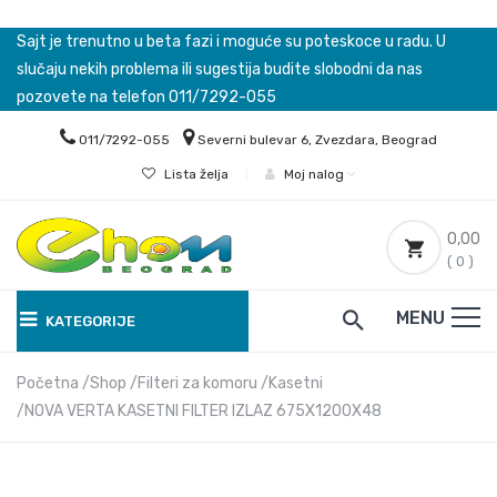
Sajt je trenutno u beta fazi i moguće su poteskoce u radu. U
slučaju nekih problema ili sugestija budite slobodni da nas
pozovete na telefon 011/7292-055
011/7292-055
Severni bulevar 6, Zvezdara, Beograd
Lista želja
|
Moj nalog
0,00
( 0 )
MENU
KATEGORIJE
Početna
Shop
Filteri za komoru
Kasetni
NOVA VERTA KASETNI FILTER IZLAZ 675X1200X48