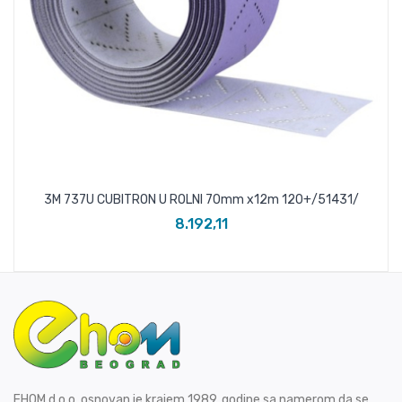
3M 737U CUBITRON U ROLNI 70mm x12m 120+/51431/
8.192,11
EHOM d.o.o. osnovan je krajem 1989. godine sa namerom da se