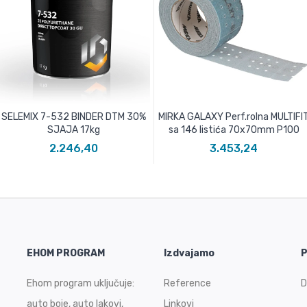
SELEMIX 7-532 BINDER DTM 30%
MIRKA GALAXY Perf.rolna MULTIFI
SJAJA 17kg
sa 146 listića 70x70mm P100
2.246,40
3.453,24
EHOM PROGRAM
Izdvajamo
P
Ehom program uključuje:
Reference
D
auto boje, auto lakovi,
Linkovi