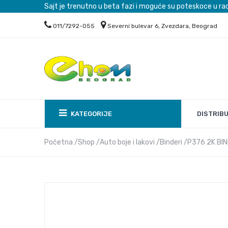
Sajt je trenutno u beta fazi i moguće su poteskoce u ra
011/7292-055
Severni bulevar 6, Zvezdara, Beograd
DISTRIB
KATEGORIJE
Početna
Shop
Auto boje i lakovi
Binderi
P376 2K BIN