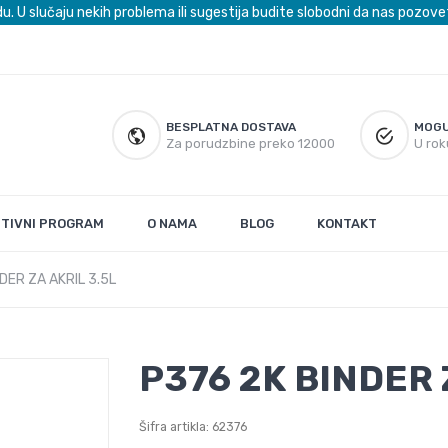
du. U slučaju nekih problema ili sugestija budite slobodni da nas poz
BESPLATNA DOSTAVA
MOGU
Za porudzbine preko 12000
U rok
UTIVNI PROGRAM
O NAMA
BLOG
KONTAKT
DER ZA AKRIL 3.5L
P376 2K BINDER 
Šifra artikla: 62376