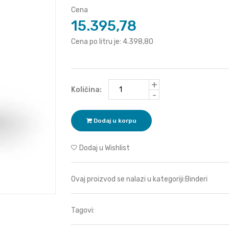
Cena
15.395,78
Cena po litru je: 4.398,80
+
Količina:
-
Dodaj u korpu
Dodaj u Wishlist
Ovaj proizvod se nalazi u kategoriji:
Binderi
Tagovi: