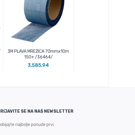
T
3M PLAVA MREŽICA 70mmx10m
150+ /36464/
3.585,94
RIJAVITE SE NA NAŠ NEWSLETTER
obijajte najbolje ponude prvi.