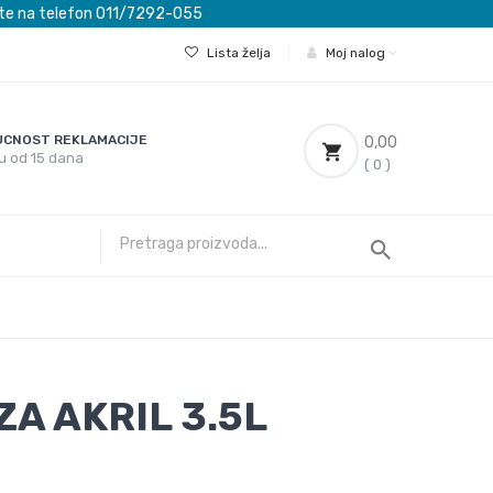
ovete na telefon 011/7292-055
Lista želja
|
Moj nalog
CNOST REKLAMACIJE
0,00
u od 15 dana
( 0 )
ZA AKRIL 3.5L