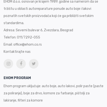
EHOM d.o.o. osnovan je krajem 1989. godine sa namerom da se
tržištu u oblasti autoreparature ponude auto boje i lakovi
poznatih svetskih proizvođača koji će ga približiti svetskim
standardima.
Adresa:
Severni bulevar 6, Zvezdara, Beograd
Telefon:
011/7292-055
Email:
office@ehom.co.rs
Kontaktirajte nas
EHOM PROGRAM
Ehom program uključuje: auto boje, auto lakovi, polir paste (paste
za poliranje), boje za drvo, komore za farbanje, pištolji za
lakiranje, filteri za komore