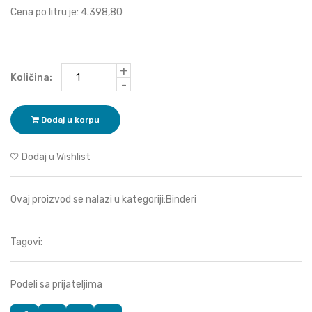
Cena po litru je: 4.398,80
+
Količina:
-
Dodaj u korpu
Dodaj u Wishlist
Ovaj proizvod se nalazi u kategoriji:
Binderi
Tagovi:
Podeli sa prijateljima