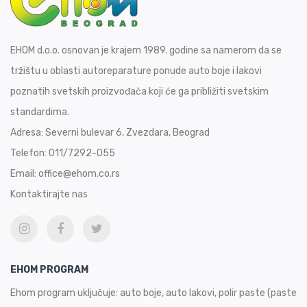
EHOM d.o.o. osnovan je krajem 1989. godine sa namerom da se
tržištu u oblasti autoreparature ponude auto boje i lakovi
poznatih svetskih proizvođača koji će ga približiti svetskim
standardima.
Adresa:
Severni bulevar 6, Zvezdara, Beograd
Telefon:
011/7292-055
Email:
office@ehom.co.rs
Kontaktirajte nas
EHOM PROGRAM
Ehom program uključuje: auto boje, auto lakovi, polir paste (paste