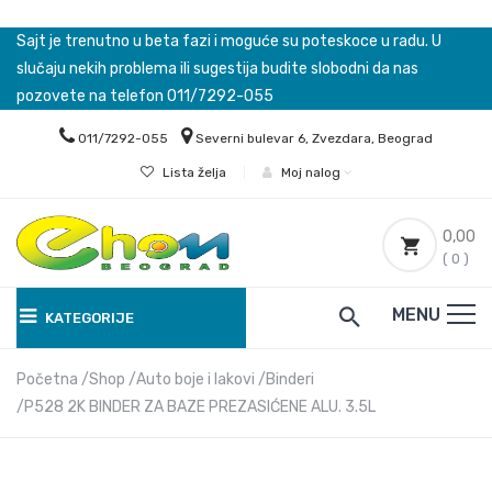
Sajt je trenutno u beta fazi i moguće su poteskoce u radu. U
slučaju nekih problema ili sugestija budite slobodni da nas
pozovete na telefon 011/7292-055
011/7292-055
Severni bulevar 6, Zvezdara, Beograd
Lista želja
|
Moj nalog
0,00
( 0 )
MENU
KATEGORIJE
Početna
Shop
Auto boje i lakovi
Binderi
P528 2K BINDER ZA BAZE PREZASIĆENE ALU. 3.5L