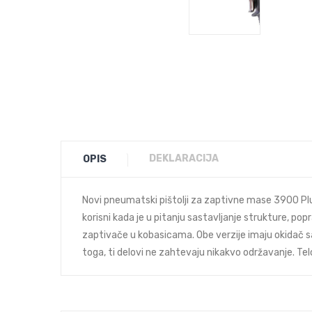
DEKLARACIJA
OPIS
Novi pneumatski pištolji za zaptivne mase 3900 Plus
korisni kada je u pitanju sastavljanje strukture, po
zaptivače u kobasicama. Obe verzije imaju okidač sa
toga, ti delovi ne zahtevaju nikakvo održavanje. Tel