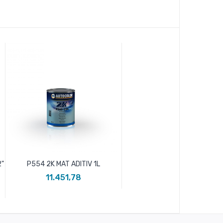
2"
P554 2K MAT ADITIV 1L
11.451,78