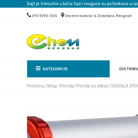
Sajt je trenutno u beta fazi i moguće su poteskoce u ra
011/7292-055
Severni bulevar 6, Zvezdara, Beograd
DISTRIB
KATEGORIJE
Početna
Shop
Pištolji
Pištolji za silikon
SAGOLA 3900