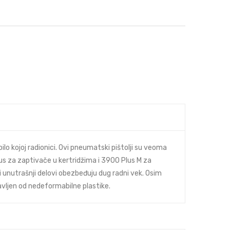
o kojoj radionici. Ovi pneumatski pištolji su veoma
lus za zaptivače u kertridžima i 3900 Plus M za
i unutrašnji delovi obezbeđuju dug radni vek. Osim
avljen od nedeformabilne plastike.