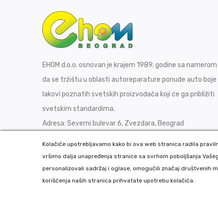
EHOM d.o.o. osnovan je krajem 1989. godine sa namerom
da se tržištu u oblasti autoreparature ponude auto boje 
lakovi poznatih svetskih proizvođača koji će ga približiti
svetskim standardima.
Adresa:
Severni bulevar 6, Zvezdara, Beograd
Telefon:
011/7292-055
Kolačiće upotrebljavamo kako bi ova web stranica radila pravilno
Email:
office@ehom.co.rs
vršimo dalja unapređenja stranice sa svrhom poboljšanja Vašeg
Kontaktirajte nas
personalizovali sadržaj i oglase, omogućili značaj društvenih m
korišćenja naših stranica prihvatate upotrebu kolačića.