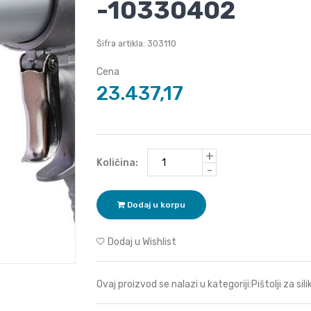
-10330402
Šifra artikla: 303110
Cena
23.437,17
+
Količina:
-
Dodaj u korpu
Dodaj u Wishlist
Ovaj proizvod se nalazi u kategoriji:
Pištolji za sil