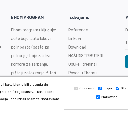
EHOM PROGRAM
Izdvajamo
P
Ehom program uključuje:
Reference
D
auto boje, auto lakovi,
Linkovi
i
polir paste (paste za
Download
poliranje), boje za drvo,
NAŠI DISTRIBUTERI
komore za farbanje,
Obuke i treninzi
pištolji za lakiranje, filteri
Posao u Ehomu
za komore
 i kako bismo bili u stanju da
Obavezni
Trajni
Stat
 korisničkog iskustva, kako bismo
Marketing
edija i analizirali promet. Nastavkom