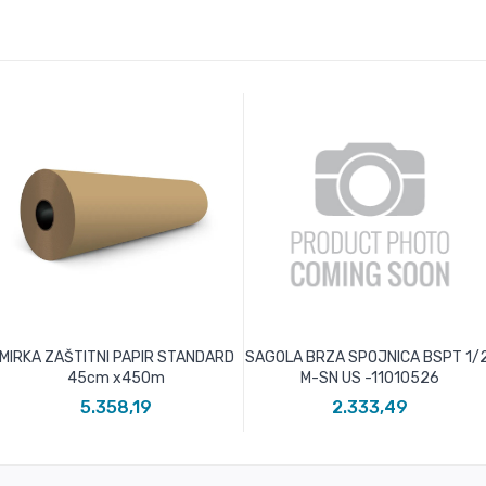
MIRKA ZAŠTITNI PAPIR STANDARD
SAGOLA BRZA SPOJNICA BSPT 1/
45cm x450m
M-SN US -11010526
5.358,19
2.333,49