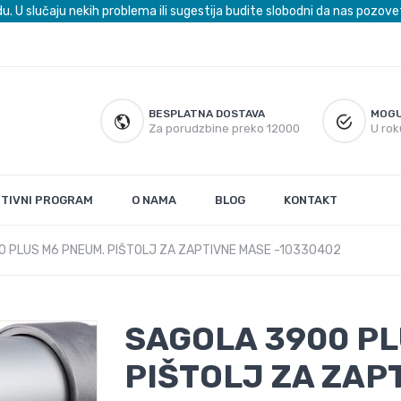
du. U slučaju nekih problema ili sugestija budite slobodni da nas poz
BESPLATNA DOSTAVA
MOGU
Za porudzbine preko 12000
U rok
UTIVNI PROGRAM
O NAMA
BLOG
KONTAKT
 PLUS M6 PNEUM. PIŠTOLJ ZA ZAPTIVNE MASE -10330402
SAGOLA 3900 PL
PIŠTOLJ ZA ZAP