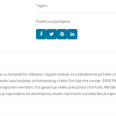
Tagovi:
Podeli sa prijateljima
 su kompaktno, efikasno i lagano rešenje za svakodnevne potrebe u bil
pravke i postavljanje vetrobranskog stakla. Postoje dve verzije: 3900 P
 ispusnim ventilom, što garantuje veliku preciznost i kontrolu. Metaln
o je napravljeno od aluminijuma visoke otpornosti a prednji deo je napr