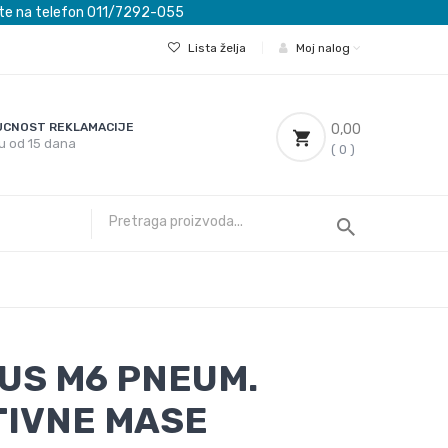
ovete na telefon 011/7292-055
Lista želja
|
Moj nalog
CNOST REKLAMACIJE
0,00
u od 15 dana
( 0 )
US M6 PNEUM.
TIVNE MASE