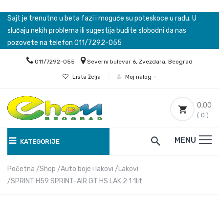
Sajt je trenutno u beta fazi i moguće su poteskoce u radu. U
slučaju nekih problema ili sugestija budite slobodni da nas
pozovete na telefon 011/7292-055
011/7292-055
Severni bulevar 6, Zvezdara, Beograd
Lista želja
|
Moj nalog
0,00
( 0 )
MENU
KATEGORIJE
Početna
Shop
Auto boje i lakovi
Lakovi
SPRINT H59 SPRINT-AIR GT HS LAK 2:1 1lit