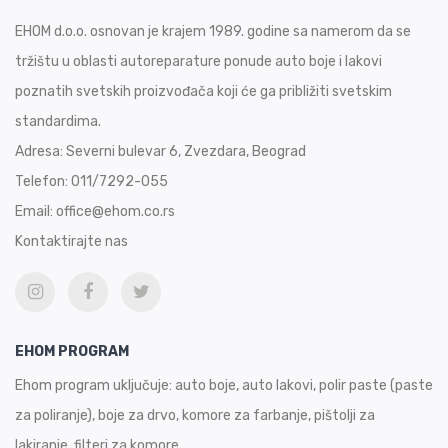
EHOM d.o.o. osnovan je krajem 1989. godine sa namerom da se
tržištu u oblasti autoreparature ponude auto boje i lakovi
poznatih svetskih proizvođača koji će ga približiti svetskim
standardima.
Adresa:
Severni bulevar 6, Zvezdara, Beograd
Telefon:
011/7292-055
Email:
office@ehom.co.rs
Kontaktirajte nas
EHOM PROGRAM
Ehom program uključuje: auto boje, auto lakovi, polir paste (paste
za poliranje), boje za drvo, komore za farbanje, pištolji za
lakiranje, filteri za komore