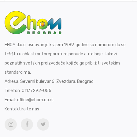
EHOM d.o.o. osnovan je krajem 1989. godine sa namerom da se
tržištu u oblasti autoreparature ponude auto boje i lakovi
poznatih svetskih proizvođača koji će ga približiti svetskim
standardima.
Adresa:
Severni bulevar 6, Zvezdara, Beograd
Telefon:
011/7292-055
Email:
office@ehom.co.rs
Kontaktirajte nas