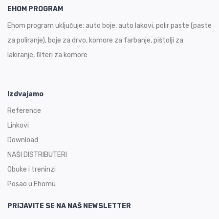
EHOM PROGRAM
Ehom program uključuje: auto boje, auto lakovi, polir paste (paste
za poliranje), boje za drvo, komore za farbanje, pištolji za
lakiranje, filteri za komore
Izdvajamo
Reference
Linkovi
Download
NAŠI DISTRIBUTERI
Obuke i treninzi
Posao u Ehomu
PRIJAVITE SE NA NAŠ NEWSLETTER