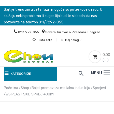
Sajt je trenutno u beta fazi i moguće su poteskoce u radu. U
slučaju nekih problema ili sugestija budite slobodni da nas
pozovete na telefon 011/7292-055
011/7292-055
Severni bulevar 6, Zvezdara, Beograd
Lista želja
|
Moj nalog
0,00
( 0 )
MENU
KATEGORIJE
Početna
Shop
Boje i premazi za metalnu industriju
Sprejevi
WS PLAST SKID SPREJ 400ml