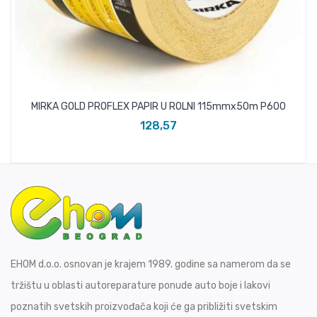
MIRKA GOLD PROFLEX PAPIR U ROLNI 115mmx50m P600
128,57
EHOM d.o.o. osnovan je krajem 1989. godine sa namerom da se
tržištu u oblasti autoreparature ponude auto boje i lakovi
poznatih svetskih proizvođača koji će ga približiti svetskim