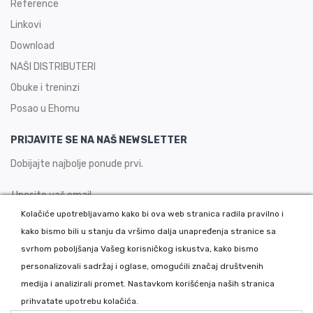
Reference
Linkovi
Download
NAŠI DISTRIBUTERI
Obuke i treninzi
Posao u Ehomu
PRIJAVITE SE NA NAŠ NEWSLETTER
Dobijajte najbolje ponude prvi.
Kolačiće upotrebljavamo kako bi ova web stranica radila pravilno i
kako bismo bili u stanju da vršimo dalja unapređenja stranice sa
PRIJAVITE SE
svrhom poboljšanja Vašeg korisničkog iskustva, kako bismo
personalizovali sadržaj i oglase, omogućili značaj društvenih
medija i analizirali promet. Nastavkom korišćenja naših stranica
Copyright 2026 © Ehom - Auto boje i lakovi, Sva prava zadržana.
prihvatate upotrebu kolačića.