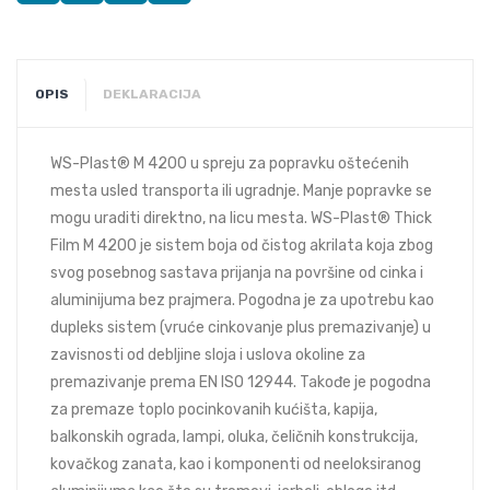
OPIS
DEKLARACIJA
WS-Plast® M 4200 u spreju za popravku oštećenih
mesta usled transporta ili ugradnje. Manje popravke se
mogu uraditi direktno, na licu mesta. WS-Plast® Thick
Film M 4200 je sistem boja od čistog akrilata koja zbog
svog posebnog sastava prijanja na površine od cinka i
aluminijuma bez prajmera. Pogodna je za upotrebu kao
dupleks sistem (vruće cinkovanje plus premazivanje) u
zavisnosti od debljine sloja i uslova okoline za
premazivanje prema EN ISO 12944. Takođe je pogodna
za premaze toplo pocinkovanih kućišta, kapija,
balkonskih ograda, lampi, oluka, čeličnih konstrukcija,
kovačkog zanata, kao i komponenti od neeloksiranog