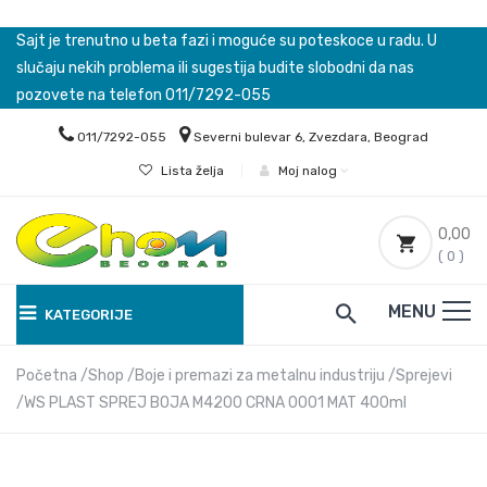
Sajt je trenutno u beta fazi i moguće su poteskoce u radu. U
slučaju nekih problema ili sugestija budite slobodni da nas
pozovete na telefon 011/7292-055
011/7292-055
Severni bulevar 6, Zvezdara, Beograd
Lista želja
|
Moj nalog
0,00
( 0 )
MENU
KATEGORIJE
Početna
Shop
Boje i premazi za metalnu industriju
Sprejevi
WS PLAST SPREJ BOJA M4200 CRNA 0001 MAT 400ml