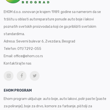
EHOM d.o.o. osnovan je krajem 1989. godine sa namerom da se
tržištu u oblasti autoreparature ponude auto boje i lakovi
poznatih svetskih proizvođača koji će ga približiti svetskim
standardima.
Adresa:
Severni bulevar 6, Zvezdara, Beograd
Telefon:
011/7292-055
Email:
office@ehom.co.rs
Kontaktirajte nas
EHOM PROGRAM
Ehom program uključuje: auto boje, auto lakovi, polir paste (paste
za poliranje), boje za drvo, komore za farbanje, pištolji za