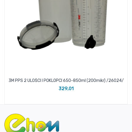
5L
3M PPS 2 ULOŠCI I POKLOPCI 650-850ml (200mikr) /26024/
329,01