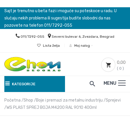
Sajt je trenutno u beta fazi i moguće su poteskoce u radu. U
slučaju nekih problema ili sugestija budite slobodni da nas
pozovete na telefon 011/7292-055
011/7292-055
Severni bulevar 6, Zvezdara, Beograd
Lista želja
|
Moj nalog
0,00
( 0 )
MENU
KATEGORIJE
Početna
Shop
Boje i premazi za metalnu industriju
Sprejevi
WS PLAST SPREJ BOJA M4200 RAL 9010 400ml