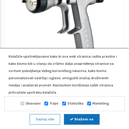
Kolačiće upotrebljavamo kako bi ova web stranica radila pravilno i
kako bismo bili u stanju da vršimo dalja unapređenja stranice sa
svrhom poboljšanja Vašeg korisničkog iskustva, kako bismo
SAGOLA PIŠTOLJ CLASSIC PRO XD 2,5 (36) -10141629
personalizovali sadržaj i oglase, omogućili značaj društvenih
23.535,36
medija i analizirali promet. Nastavkom korišćenja naših stranica
prihvatate upotrebu kolačića.
Obavezni
Trajni
Statistika
Marketing
Saznaj više
Slažem se