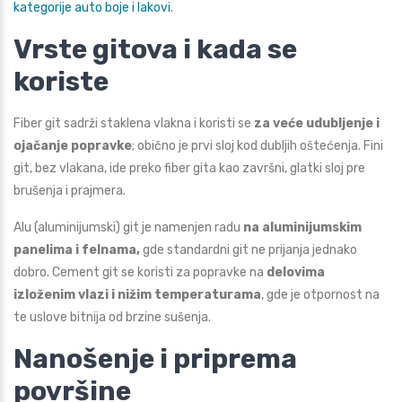
kategorije auto boje i lakovi
.
Vrste gitova i kada se
koriste
Fiber git sadrži staklena vlakna i koristi se
za veće udubljenje i
ojačanje popravke
; obično je prvi sloj kod dubljih oštećenja. Fini
git, bez vlakana, ide preko fiber gita kao završni, glatki sloj pre
brušenja i prajmera.
Alu (aluminijumski) git je namenjen radu
na aluminijumskim
panelima i felnama,
gde standardni git ne prijanja jednako
dobro. Cement git se koristi za popravke na
delovima
izloženim vlazi i nižim temperaturama
, gde je otpornost na
te uslove bitnija od brzine sušenja.
Nanošenje i priprema
površine