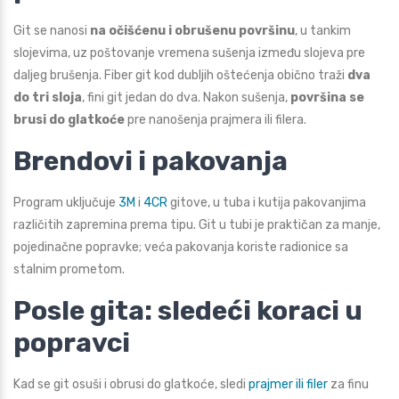
Git se nanosi
na očišćenu i obrušenu površinu
, u tankim
slojevima, uz poštovanje vremena sušenja između slojeva pre
daljeg brušenja. Fiber git kod dubljih oštećenja obično traži
dva
do tri sloja
, fini git jedan do dva. Nakon sušenja,
površina se
brusi do glatkoće
pre nanošenja prajmera ili filera.
Brendovi i pakovanja
Program uključuje
3M
i
4CR
gitove, u tuba i kutija pakovanjima
različitih zapremina prema tipu. Git u tubi je praktičan za manje,
pojedinačne popravke; veća pakovanja koriste radionice sa
stalnim prometom.
Posle gita: sledeći koraci u
popravci
Kad se git osuši i obrusi do glatkoće, sledi
prajmer ili filer
za finu