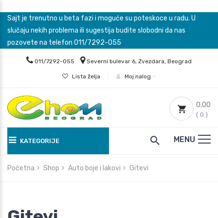
Sajt je trenutno u beta fazi i moguće su poteskoce u radu. U
slučaju nekih problema ili sugestija budite slobodni da nas
pozovete na telefon 011/7292-055
011/7292-055
Severni bulevar 6, Zvezdara, Beograd
Lista želja
|
Moj nalog
0,00
( 0 )
MENU
KATEGORIJE
Početna
Shop
Auto boje i lakovi
Gitevi
Gitevi