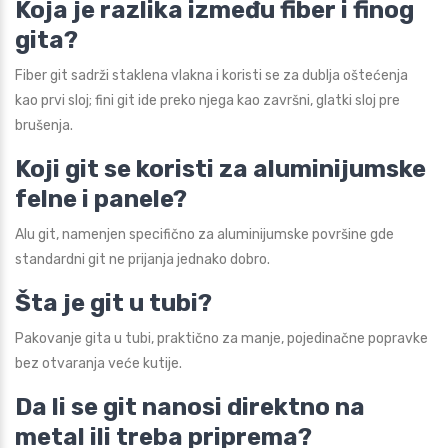
Koja je razlika između fiber i finog
gita?
Fiber git sadrži staklena vlakna i koristi se za dublja oštećenja
kao prvi sloj; fini git ide preko njega kao završni, glatki sloj pre
brušenja.
Koji git se koristi za aluminijumske
felne i panele?
Alu git, namenjen specifično za aluminijumske površine gde
standardni git ne prijanja jednako dobro.
Šta je git u tubi?
Pakovanje gita u tubi, praktično za manje, pojedinačne popravke
bez otvaranja veće kutije.
Da li se git nanosi direktno na
metal ili treba priprema?