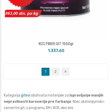
KCC FIBER GIT 1550gr
1.337,60
1
2
Kategorija
gitevi
obuhvata materijale za
ispravljanje manjih
nepravilnosti karoserije pre farbanja
: fiber, aluminijumski i
cementni git, u programu 3M i 4CR, deo šire