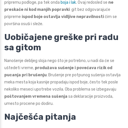
pripremu podloge, pa tek onda
boja i lak
. Ovaj redosled se
ne
preskače ni kod manjih popravki
: git bez odgovarajuće
pripreme
ispod boje ostavlja vidljive nepravilnosti
čim se
površina osuši i sleže.
Uobičajene greške pri radu
sa gitom
Nanošenje debljeg sloja nego što je potrebno, u nadi da će se
uštedeti vreme,
produžava sušenje i povećava rizik od
pucanja pri brušenju
. Brušenje pre potpunog sušenja ostavlja
meka mesta koja kasnije propadaju ispod boje, često tek posle
nekoliko meseci upotrebe vozila. Oba problema se izbegavaju
poštovanjem vremena sušenja
sa deklaracije proizvoda,
umesto procene po dodiru.
Najčešća pitanja