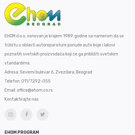
EHOM d.o.o. osnovan je krajem 1989. godine sa namerom da se
tržištu u oblasti autoreparature ponude auto boje i lakovi
poznatih svetskih proizvođača koji će ga približiti svetskim
standardima.
Adresa:
Severni bulevar 6, Zvezdara, Beograd
Telefon:
011/7292-055
Email:
office@ehom.co.rs
Kontaktirajte nas
EHOM PROGRAM