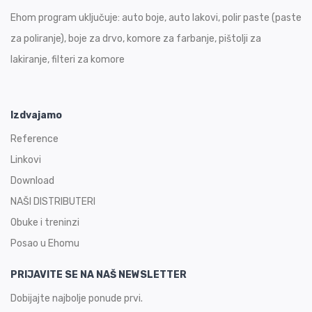
Ehom program uključuje: auto boje, auto lakovi, polir paste (paste
za poliranje), boje za drvo, komore za farbanje, pištolji za
lakiranje, filteri za komore
Izdvajamo
Reference
Linkovi
Download
NAŠI DISTRIBUTERI
Obuke i treninzi
Posao u Ehomu
PRIJAVITE SE NA NAŠ NEWSLETTER
Dobijajte najbolje ponude prvi.