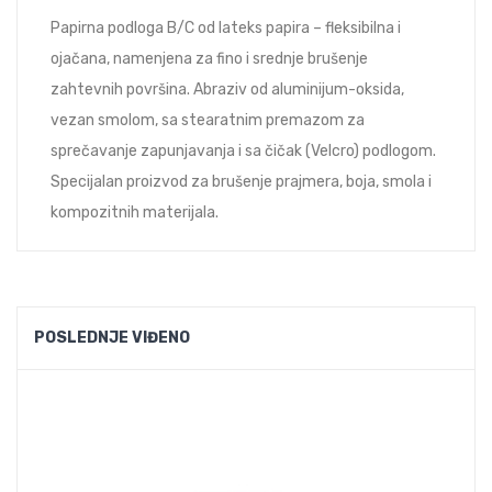
Papirna podloga B/C od lateks papira – fleksibilna i
ojačana, namenjena za fino i srednje brušenje
zahtevnih površina. Abraziv od aluminijum-oksida,
vezan smolom, sa stearatnim premazom za
sprečavanje zapunjavanja i sa čičak (Velcro) podlogom.
Specijalan proizvod za brušenje prajmera, boja, smola i
kompozitnih materijala.
POSLEDNJE VIĐENO