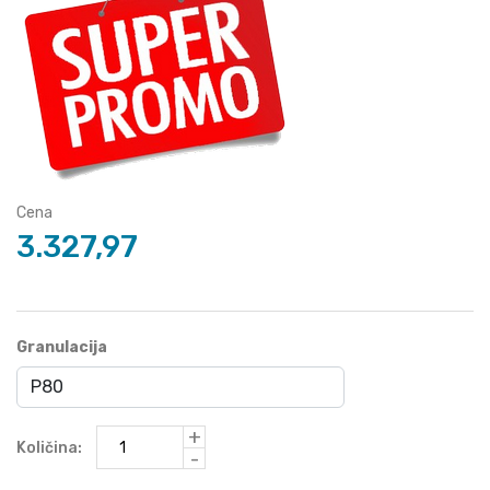
Cena
3.327,97
Granulacija
+
Količina:
-