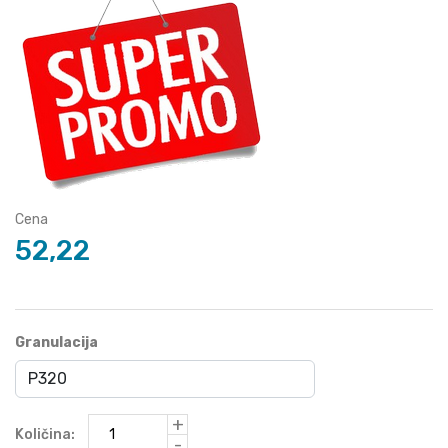
Cena
52,22
Granulacija
+
Količina:
-