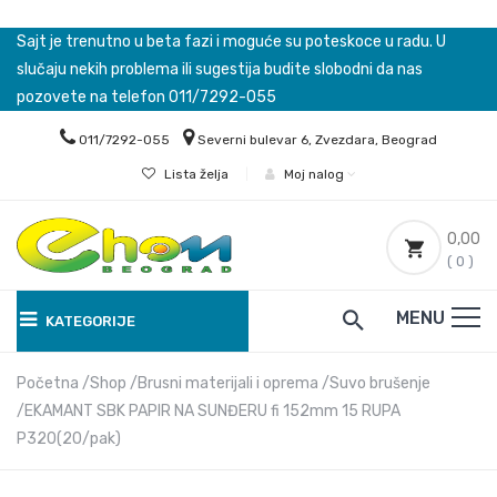
Sajt je trenutno u beta fazi i moguće su poteskoce u radu. U
slučaju nekih problema ili sugestija budite slobodni da nas
pozovete na telefon 011/7292-055
011/7292-055
Severni bulevar 6, Zvezdara, Beograd
Lista želja
|
Moj nalog
0,00
( 0 )
MENU
KATEGORIJE
Početna
Shop
Brusni materijali i oprema
Suvo brušenje
EKAMANT SBK PAPIR NA SUNĐERU fi 152mm 15 RUPA
P320(20/pak)