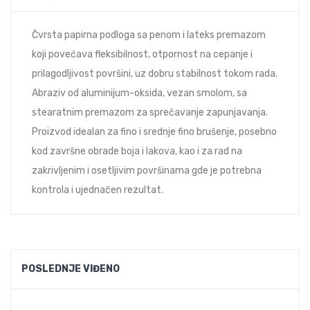
Čvrsta papirna podloga sa penom i lateks premazom
koji povećava fleksibilnost, otpornost na cepanje i
prilagodljivost površini, uz dobru stabilnost tokom rada.
Abraziv od aluminijum-oksida, vezan smolom, sa
stearatnim premazom za sprečavanje zapunjavanja.
Proizvod idealan za fino i srednje fino brušenje, posebno
kod završne obrade boja i lakova, kao i za rad na
zakrivljenim i osetljivim površinama gde je potrebna
kontrola i ujednačen rezultat.
POSLEDNJE VIĐENO