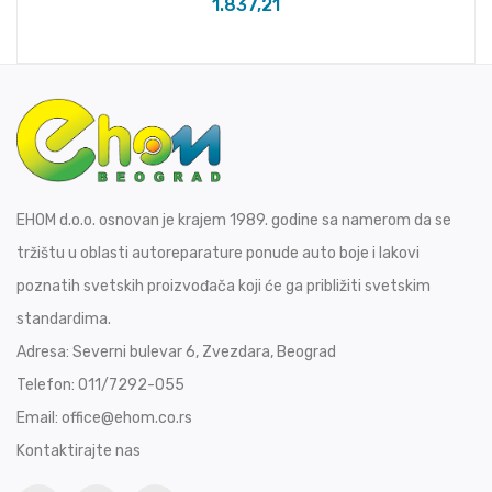
1.837,21
EHOM d.o.o. osnovan je krajem 1989. godine sa namerom da se
tržištu u oblasti autoreparature ponude auto boje i lakovi
poznatih svetskih proizvođača koji će ga približiti svetskim
standardima.
Adresa:
Severni bulevar 6, Zvezdara, Beograd
Telefon:
011/7292-055
Email:
office@ehom.co.rs
Kontaktirajte nas