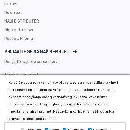
Linkovi
Download
NAŠI DISTRIBUTERI
Obuke i treninzi
Posao u Ehomu
PRIJAVITE SE NA NAŠ NEWSLETTER
Dobijajte najbolje ponude prvi.
Kolačiće upotrebljavamo kako bi ova web stranica radila pravilno i
kako bismo bili u stanju da vršimo dalja unapređenja stranice sa
PRIJAVITE SE
svrhom poboljšanja Vašeg korisničkog iskustva, kako bismo
personalizovali sadržaj i oglase, omogućili značaj društvenih
medija i analizirali promet. Nastavkom korišćenja naših stranica
Copyright 2026 © Ehom - Auto boje i lakovi, Sva prava zadržana.
prihvatate upotrebu kolačića.
Powered by Dajbog - Internet prodavnice
|
SEO: Urban Dizajn
Obavezni
Trajni
Statistika
Marketing