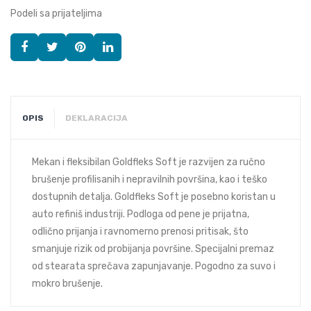
Podeli sa prijateljima
OPIS
DEKLARACIJA
Mekan i fleksibilan Goldfleks Soft je razvijen za ručno
brušenje profilisanih i nepravilnih površina, kao i teško
dostupnih detalja. Goldfleks Soft je posebno koristan u
auto refiniš industriji. Podloga od pene je prijatna,
odlično prijanja i ravnomerno prenosi pritisak, što
smanjuje rizik od probijanja površine. Specijalni premaz
od stearata sprečava zapunjavanje. Pogodno za suvo i
mokro brušenje.