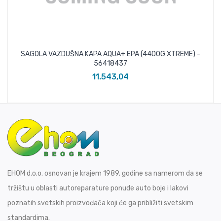
SAGOLA VAZDUŠNA KAPA AQUA+ EPA (4400G XTREME) -
56418437
11.543,04
EHOM d.o.o. osnovan je krajem 1989. godine sa namerom da se
tržištu u oblasti autoreparature ponude auto boje i lakovi
poznatih svetskih proizvođača koji će ga približiti svetskim
standardima.