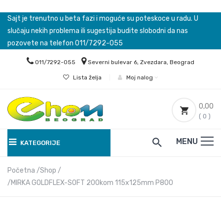
Sajt je trenutno u beta fazi i moguće su poteskoce u radu. U
slučaju nekih problema ili sugestija budite slobodni da nas
pozovete na telefon 011/7292-055
011/7292-055
Severni bulevar 6, Zvezdara, Beograd
Lista želja
|
Moj nalog
0,00
( 0 )
MENU
KATEGORIJE
Početna
Shop
MIRKA GOLDFLEX-SOFT 200kom 115x125mm P800