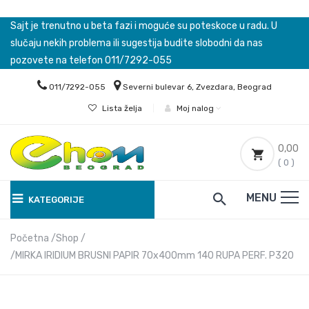
Sajt je trenutno u beta fazi i moguće su poteskoce u radu. U
slučaju nekih problema ili sugestija budite slobodni da nas
pozovete na telefon 011/7292-055
011/7292-055
Severni bulevar 6, Zvezdara, Beograd
Lista želja
|
Moj nalog
0,00
( 0 )
MENU
KATEGORIJE
Početna
Shop
MIRKA IRIDIUM BRUSNI PAPIR 70x400mm 140 RUPA PERF. P320