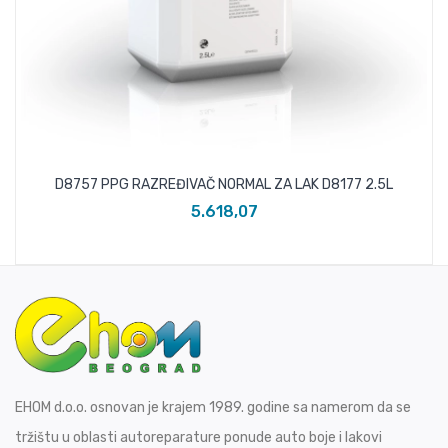
D8757 PPG RAZREĐIVAČ NORMAL ZA LAK D8177 2.5L
5.618,07
EHOM d.o.o. osnovan je krajem 1989. godine sa namerom da se
tržištu u oblasti autoreparature ponude auto boje i lakovi