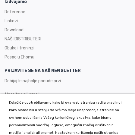
Izdvajamo
Reference
Linkovi
Download
NAŠI DISTRIBUTERI
Obuke i treninzi
Posao u Ehomu
PRIJAVITE SE NA NAŠ NEWSLETTER
Dobijajte najbolje ponude prvi.
Kolačiće upotrebljavamo kako bi ova web stranica radila pravilno i
kako bismo bili u stanju da vršimo dalja unapređenja stranice sa
PRIJAVITE SE
svrhom poboljšanja Vašeg korisničkog iskustva, kako bismo
personalizovali sadržaj i oglase, omogućili značaj društvenih
medija i analizirali promet. Nastavkom korišćenja naših stranica