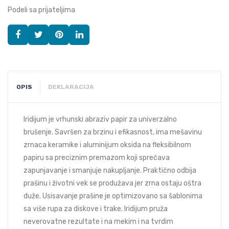
Podeli sa prijateljima
OPIS
DEKLARACIJA
Iridijum je vrhunski abraziv papir za univerzalno
brušenje. Savršen za brzinu i efikasnost, ima mešavinu
zrnaca keramike i aluminijum oksida na fleksibilnom
papiru sa preciznim premazom koji sprečava
zapunjavanje i smanjuje nakupljanje. Praktično odbija
prašinu i životni vek se produžava jer zrna ostaju oštra
duže. Usisavanje prašine je optimizovano sa šablonima
sa više rupa za diskove i trake. Iridijum pruža
neverovatne rezultate i na mekim i na tvrdim