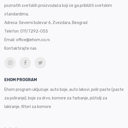
poznatih svetskih proizvođača koji će ga približiti svetskim
standardima.
Adresa:
Severni bulevar 6, Zvezdara, Beograd
Telefon:
011/7292-055
Email:
office@ehom.co.rs
Kontaktirajte nas
EHOM PROGRAM
Ehom program uključuje: auto boje, auto lakovi, polir paste (paste
za poliranje), boje za drvo, komore za farbanje, pištolji za
lakiranje, filteri za komore