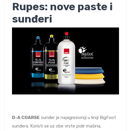
Rupes: nove paste i
sunđeri
D-A COARSE
sunđer je najagresivniji u liniji BigFoot
sunđera. Koristi se uz obe vrste polir mašina,