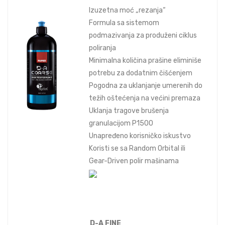
Izuzetna moć „rezanja“
Formula sa sistemom
podmazivanja za produženi ciklus
poliranja
Minimalna količina prašine eliminiše
potrebu za dodatnim čišćenjem
Pogodna za uklanjanje umerenih do
težih oštećenja na većini premaza
Uklanja tragove brušenja
granulacijom P1500
Unapređeno korisničko iskustvo
Koristi se sa Random Orbital ili
Gear-Driven polir mašinama
D-A FINE