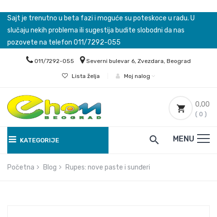
Sajt je trenutno u beta fazi i moguće su poteskoce u radu. U
slučaju nekih problema ili sugestija budite slobodni da nas
pozovete na telefon 011/7292-055
011/7292-055
Severni bulevar 6, Zvezdara, Beograd
Lista želja
|
Moj nalog
0,00
( 0 )
MENU
KATEGORIJE
Početna
Blog
Rupes: nove paste i sunđeri