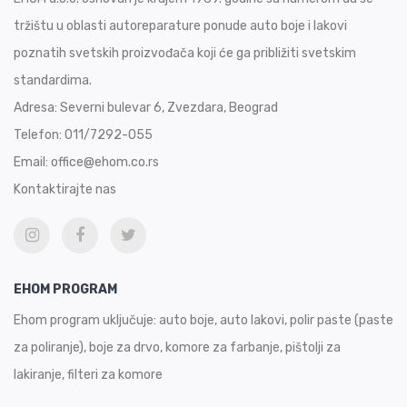
tržištu u oblasti autoreparature ponude auto boje i lakovi
poznatih svetskih proizvođača koji će ga približiti svetskim
standardima.
Adresa:
Severni bulevar 6, Zvezdara, Beograd
Telefon:
011/7292-055
Email:
office@ehom.co.rs
Kontaktirajte nas
EHOM PROGRAM
Ehom program uključuje: auto boje, auto lakovi, polir paste (paste
za poliranje), boje za drvo, komore za farbanje, pištolji za
lakiranje, filteri za komore