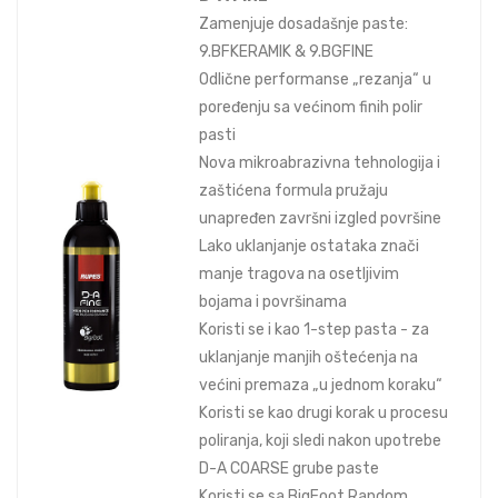
Zamenjuje dosadašnje paste:
9.BFKERAMIK & 9.BGFINE
Odlične performanse „rezanja“ u
poređenju sa većinom finih polir
pasti
Nova mikroabrazivna tehnologija i
zaštićena formula pružaju
unapređen završni izgled površine
Lako uklanjanje ostataka znači
manje tragova na osetljivim
bojama i površinama
Koristi se i kao 1-step pasta - za
uklanjanje manjih oštećenja na
većini premaza „u jednom koraku“
Koristi se kao drugi korak u procesu
poliranja, koji sledi nakon upotrebe
D-A COARSE grube paste
Koristi se sa BigFoot Random