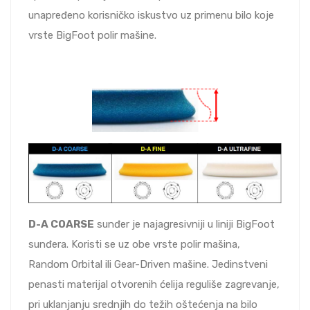
unapređeno korisničko iskustvo uz primenu bilo koje
vrste BigFoot polir mašine.
D-A COARSE
sunđer je najagresivniji u liniji BigFoot
sunđera. Koristi se uz obe vrste polir mašina,
Random Orbital ili Gear-Driven mašine. Jedinstveni
penasti materijal otvorenih ćelija reguliše zagrevanje,
pri uklanjanju srednjih do težih oštećenja na bilo