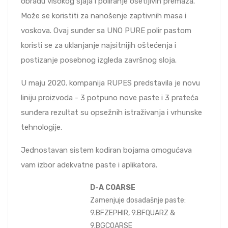
obradu visokog sjaja i poliranje osetljivih premaza.
Može se koristiti za nanošenje zaptivnih masa i
voskova. Ovaj sunđer sa UNO PURE polir pastom
koristi se za uklanjanje najsitnijih oštećenja i
postizanje posebnog izgleda završnog sloja.
U maju 2020. kompanija RUPES predstavila je novu
liniju proizvoda - 3 potpuno nove paste i 3 prateća
sunđera rezultat su opsežnih istraživanja i vrhunske
tehnologije.
Jednostavan sistem kodiran bojama omogućava
vam izbor adekvatne paste i aplikatora.
D-A COARSE
Zamenjuje dosadašnje paste:
9.BFZEPHIR, 9.BFQUARZ &
9.BGCOARSE