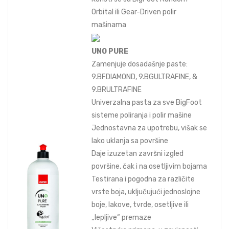
Orbital ili Gear-Driven polir
mašinama
UNO PURE
Zamenjuje dosadašnje paste:
9.BFDIAMOND, 9.BGULTRAFINE, &
9.BRULTRAFINE
Univerzalna pasta za sve BigFoot
sisteme poliranja i polir mašine
Jednostavna za upotrebu, višak se
lako uklanja sa površine
Daje izuzetan završni izgled
površine, čak i na osetljivim bojama
Testirana i pogodna za različite
vrste boja, uključujući jednoslojne
boje, lakove, tvrde, osetljive ili
„lepljive“ premaze