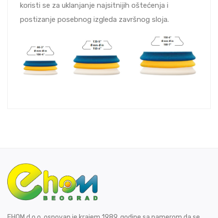
koristi se za uklanjanje najsitnijih oštećenja i
postizanje posebnog izgleda završnog sloja.
EHOM d.o.o. osnovan je krajem 1989. godine sa namerom da se