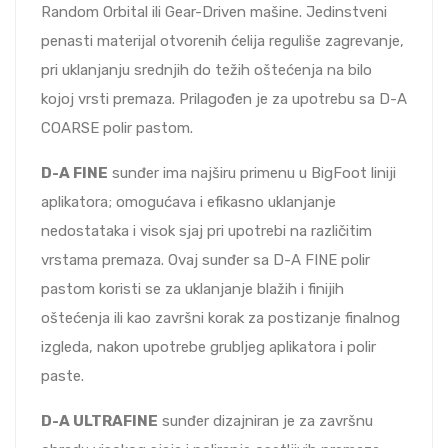
Random Orbital ili Gear-Driven mašine. Jedinstveni
penasti materijal otvorenih ćelija reguliše zagrevanje,
pri uklanjanju srednjih do težih oštećenja na bilo
kojoj vrsti premaza. Prilagođen je za upotrebu sa D-A
COARSE polir pastom.
D-A FINE
sunđer ima najširu primenu u BigFoot liniji
aplikatora; omogućava i efikasno uklanjanje
nedostataka i visok sjaj pri upotrebi na različitim
vrstama premaza. Ovaj sunđer sa D-A FINE polir
pastom koristi se za uklanjanje blažih i finijih
oštećenja ili kao završni korak za postizanje finalnog
izgleda, nakon upotrebe grubljeg aplikatora i polir
paste.
D-A ULTRAFINE
sunđer dizajniran je za završnu