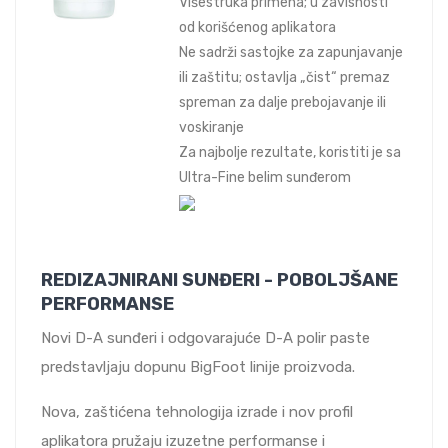
Višestruka primena; u zavisnosti
od korišćenog aplikatora
Ne sadrži sastojke za zapunjavanje
ili zaštitu; ostavlja „čist“ premaz
spreman za dalje prebojavanje ili
voskiranje
Za najbolje rezultate, koristiti je sa
Ultra-Fine belim sunđerom
REDIZAJNIRANI SUNĐERI - POBOLJŠANE
PERFORMANSE
Novi D-A sunđeri i odgovarajuće D-A polir paste
predstavljaju dopunu BigFoot linije proizvoda.
Nova, zaštićena tehnologija izrade i nov profil
aplikatora pružaju izuzetne performanse i