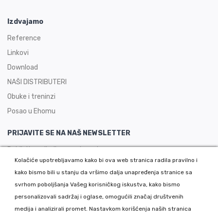
Izdvajamo
Reference
Linkovi
Download
NAŠI DISTRIBUTERI
Obuke i treninzi
Posao u Ehomu
PRIJAVITE SE NA NAŠ NEWSLETTER
Dobijajte najbolje ponude prvi.
Kolačiće upotrebljavamo kako bi ova web stranica radila pravilno i
kako bismo bili u stanju da vršimo dalja unapređenja stranice sa
svrhom poboljšanja Vašeg korisničkog iskustva, kako bismo
personalizovali sadržaj i oglase, omogućili značaj društvenih
PRIJAVITE SE
medija i analizirali promet. Nastavkom korišćenja naših stranica