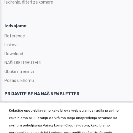
lakiranje, filteri za komore
Izdvajamo
Reference
Linkovi
Download
NAŠI DISTRIBUTERI
Obuke i treninzi
Posao u Ehomu
PRIJAVITE SE NA NAŠ NEWSLETTER
Dobijajte najbolje ponude prvi.
Kolačiće upotrebljavamo kako bi ova web stranica radila pravilno i
kako bismo bili u stanju da vršimo dalja unapređenja stranice sa
svrhom poboljšanja Vašeg korisničkog iskustva, kako bismo
personalizovali sadržaj i oglase, omogućili značaj društvenih