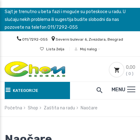
Sajt je trenutno u beta fazi i moguće su poteskoce u radu. U
slučaju nekih problema ili sugestija budite slobodni da nas
pozovete na telefon 011/7292-055
011/7292-055
Severni bulevar 6, Zvezdara, Beograd
Lista želja
|
Moj nalog
0,00
( 0 )
MENU
KATEGORIJE
Početna
Shop
Zaštita na radu
Naočare
Naočare