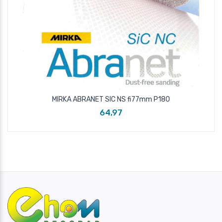
MIRKA ABRANET SIC NS fi77mm P180
64,97