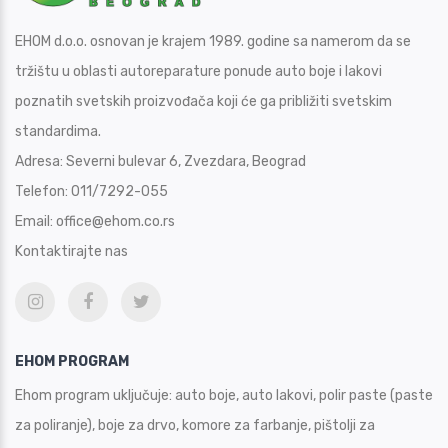
EHOM d.o.o. osnovan je krajem 1989. godine sa namerom da se
tržištu u oblasti autoreparature ponude auto boje i lakovi
poznatih svetskih proizvođača koji će ga približiti svetskim
standardima.
Adresa:
Severni bulevar 6, Zvezdara, Beograd
Telefon:
011/7292-055
Email:
office@ehom.co.rs
Kontaktirajte nas
EHOM PROGRAM
Ehom program uključuje: auto boje, auto lakovi, polir paste (paste
za poliranje), boje za drvo, komore za farbanje, pištolji za