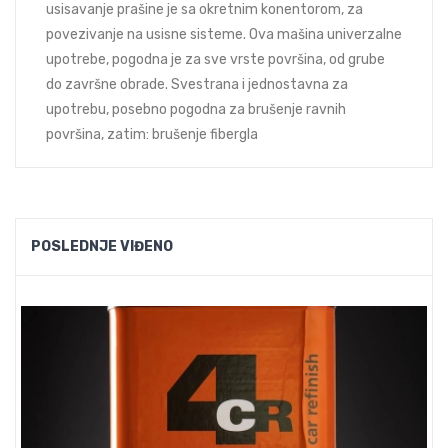
usisavanje prašine je sa okretnim konentorom, za
povezivanje na usisne sisteme. Ova mašina univerzalne
upotrebe, pogodna je za sve vrste površina, od grube
do završne obrade. Svestrana i jednostavna za
upotrebu, posebno pogodna za brušenje ravnih
površina, zatim: brušenje fibergla
POSLEDNJE VIĐENO