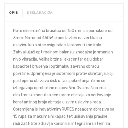
OPIS
DEKLARACIJA
Roto eksentrična brusilica od 150 mm sa pomakom od
3mm. Motor od 450W je postavljen na vertikalnu
osovinu kako bi se osigurala stabilnost i kontrola.
Zahvaljujući optimalnom balansu, značajno je smanjen
nivo vibracija. Velika brzina i ekscentar daju dobar
kapacitet brušenja i optimalnu završnu obradu
površine. Opremljena je sistemom protiv okretanja, koji
postepeno ubrzava disk u fazi pokretanja, čime se
izbegavaju ogrebotine na površini. Ova mašina ima
elektronski modul sa senzorom obrtaja za održavanje
konstantnog broja obrtaja u svim uslovima rada.
Opremljena je inovativnim RUPES nosačem abraziva sa
15 rupa za maksimalni kapacitet usisavanja prašine
radi zaštitite zdravlja korisnika. Integrisani sistem za