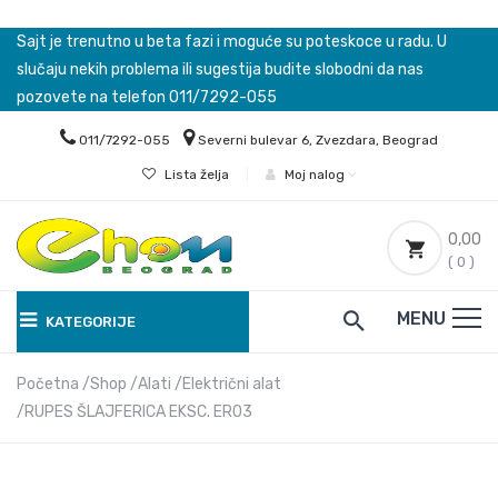
Sajt je trenutno u beta fazi i moguće su poteskoce u radu. U
slučaju nekih problema ili sugestija budite slobodni da nas
pozovete na telefon 011/7292-055
011/7292-055
Severni bulevar 6, Zvezdara, Beograd
Lista želja
|
Moj nalog
0,00
( 0 )
MENU
KATEGORIJE
Početna
Shop
Alati
Električni alat
RUPES ŠLAJFERICA EKSC. ER03