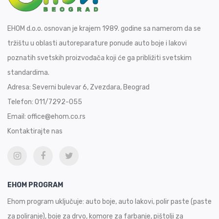
EHOM d.o.o. osnovan je krajem 1989. godine sa namerom da se
tržištu u oblasti autoreparature ponude auto boje i lakovi
poznatih svetskih proizvođača koji će ga približiti svetskim
standardima.
Adresa:
Severni bulevar 6, Zvezdara, Beograd
Telefon:
011/7292-055
Email:
office@ehom.co.rs
Kontaktirajte nas
EHOM PROGRAM
Ehom program uključuje: auto boje, auto lakovi, polir paste (paste
za poliranje), boje za drvo, komore za farbanje, pištolji za