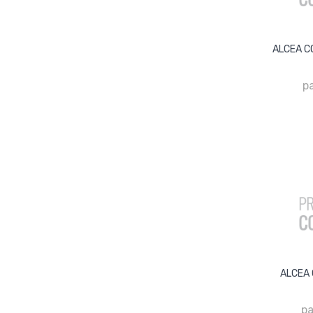
ALCEA CO
pa
ALCEA 
pa