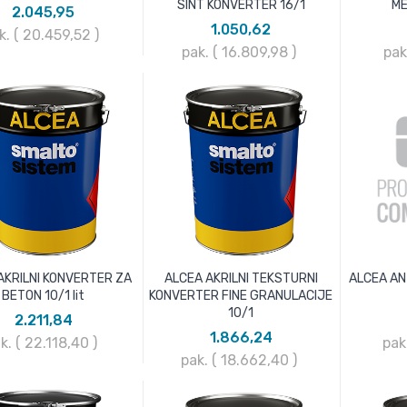
SINT KONVERTER 16/1
ME
2.045,95
1.050,62
k. ( 20.459,52
)
pak. ( 16.809,98
)
pak
AKRILNI KONVERTER ZA
ALCEA AKRILNI TEKSTURNI
ALCEA AN
BETON 10/1 lit
KONVERTER FINE GRANULACIJE
10/1
2.211,84
1.866,24
k. ( 22.118,40
)
pak
pak. ( 18.662,40
)