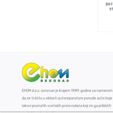
3M F
f
EHOM d.o.o. osnovan je krajem 1989. godine sa namerom
da se tržištu u oblasti autoreparature ponude auto boje 
lakovi poznatih svetskih proizvođača koji će ga približiti