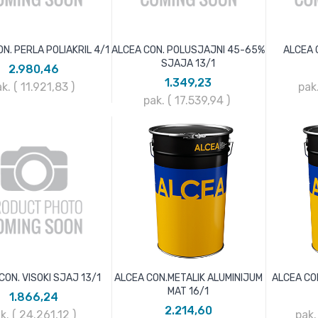
N. PERLA POLIAKRIL 4/1
ALCEA CON. POLUSJAJNI 45-65%
ALCEA C
SJAJA 13/1
2.980,46
1.349,23
k. ( 11.921,83
)
pak
pak. ( 17.539,94
)
CON. VISOKI SJAJ 13/1
ALCEA CON.METALIK ALUMINIJUM
ALCEA CON
MAT 16/1
1.866,24
2.214,60
k. ( 24.261,12
)
pak.