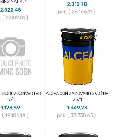
SING MAT 4/1
2.012,78
2.022,45
pak. ( 26.166,11
)
. ( 8.089,81
)
TIKOROZ.KONVERTER
ALCEA CON ZA KOVANO GVOŽÐE
17/1
25/1
1.123,89
1.349,23
. ( 19.106,18
)
pak. ( 33.730,65
)