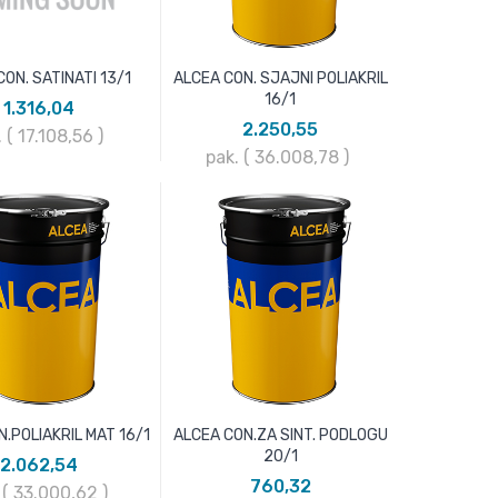
ON. SATINATI 13/1
ALCEA CON. SJAJNI POLIAKRIL
16/1
1.316,04
2.250,55
. ( 17.108,56
)
pak. ( 36.008,78
)
.POLIAKRIL MAT 16/1
ALCEA CON.ZA SINT. PODLOGU
20/1
2.062,54
760,32
 ( 33.000,62
)