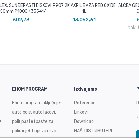
LEX. SUNÐERASTI DISKOVI
P907 2K AKRIL BAZA RED OXIDE
ALCEA GE
i150mm P1000 /33541/
1L
C
602,73
13.052,61
pak.
EHOM PROGRAM
Izdvajamo
P
Ehom program uključuje:
Reference
D
auto boje, auto lakovi,
Linkovi
i
polir paste (paste za
Download
poliranje), boje za drvo,
NAŠI DISTRIBUTERI