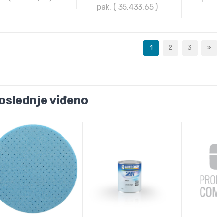
pak. ( 35.433,65
)
1
2
3
oslednje viđeno