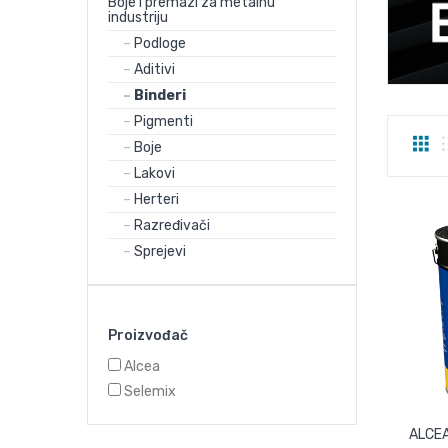
Boje i premazi za metalnu
industriju
Podloge
Aditivi
Binderi
Pigmenti
Boje
Lakovi
Herteri
Razređivači
Sprejevi
Proizvođač
Alcea
Selemix
ALCEA