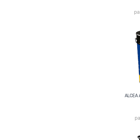
pa
ALCEA 
pa