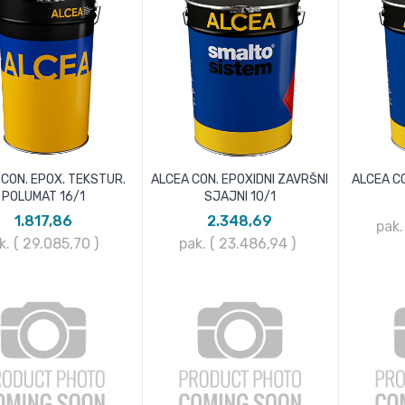
 CON. EPOX. TEKSTUR.
ALCEA CON. EPOXIDNI ZAVRŠNI
ALCEA CO
POLUMAT 16/1
SJAJNI 10/1
1.817,86
2.348,69
pak.
k. ( 29.085,70
)
pak. ( 23.486,94
)