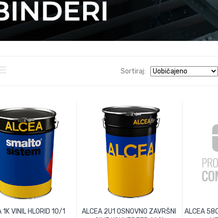
Sortiraj:
 1K VINIL HLORID 10/1
ALCEA 2U1 OSNOVNO ZAVRŠNI
ALCEA 58O