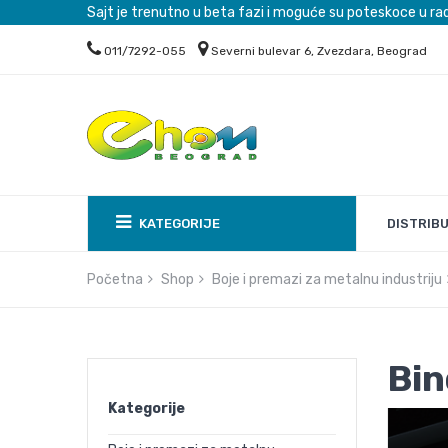
Sajt je trenutno u beta fazi i moguće su poteskoce u ra
011/7292-055
Severni bulevar 6, Zvezdara, Beograd
DISTRIB
KATEGORIJE
Početna
Shop
Boje i premazi za metalnu industriju
Bin
Kategorije