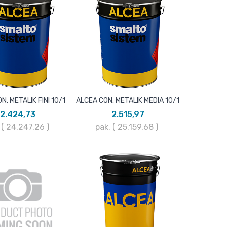
N. METALIK FINI 10/1
ALCEA CON. METALIK MEDIA 10/1
2.424,73
2.515,97
 ( 24.247,26
)
pak. ( 25.159,68
)