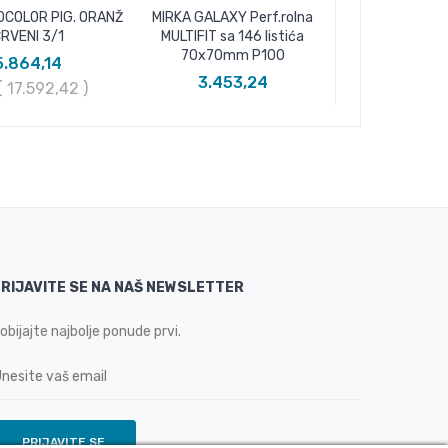
OCOLOR PIG. ORANŽ
MIRKA GALAXY Perf.rolna
RVENI 3/1
MULTIFIT sa 146 listića
70x70mm P100
5.864,14
3.453,24
 ( 17.592,42
)
RIJAVITE SE NA NAŠ NEWSLETTER
obijajte najbolje ponude prvi.
PRIJAVITE SE