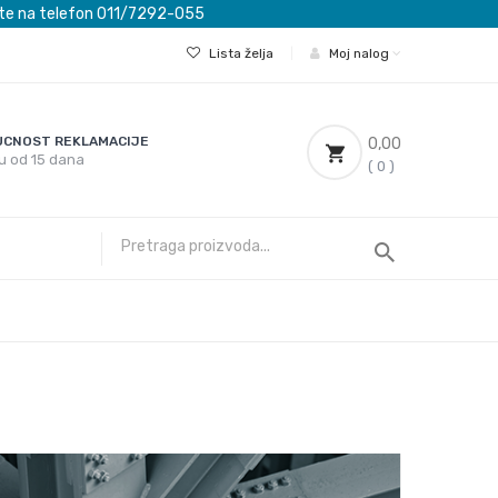
ovete na telefon 011/7292-055
Lista želja
|
Moj nalog
CNOST REKLAMACIJE
0,00
u od 15 dana
( 0 )