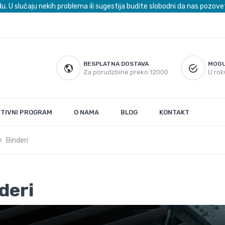
du. U slučaju nekih problema ili sugestija budite slobodni da nas poz
BESPLATNA DOSTAVA
MOGU
Za porudzbine preko 12000
U rok
UTIVNI PROGRAM
O NAMA
BLOG
KONTAKT
Binderi
deri